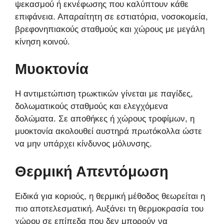
ψεκασμού ή εκνέφωσης που καλύπτουν κάθε
επιφάνεια. Απαραίτητη σε εστιατόρια, νοσοκομεία,
βρεφονηπιακούς σταθμούς και χώρους με μεγάλη
κίνηση κοινού.
Μυοκτονία
Η αντιμετώπιση τρωκτικών γίνεται με παγίδες,
δολωματικούς σταθμούς και ελεγχόμενα
δολώματα. Σε αποθήκες ή χώρους τροφίμων, η
μυοκτονία ακολουθεί αυστηρά πρωτόκολλα ώστε
να μην υπάρχει κίνδυνος μόλυνσης.
Θερμική Απεντόμωση
Ειδικά για κοριούς, η θερμική μέθοδος θεωρείται η
πιο αποτελεσματική. Αυξάνει τη θερμοκρασία του
χώρου σε επίπεδα που δεν μπορούν να