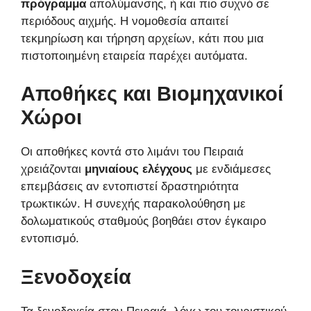
πρόγραμμα
απολύμανσης, ή και πιο συχνό σε
περιόδους αιχμής. Η νομοθεσία απαιτεί
τεκμηρίωση και τήρηση αρχείων, κάτι που μια
πιστοποιημένη εταιρεία παρέχει αυτόματα.
Αποθήκες και Βιομηχανικοί
Χώροι
Οι αποθήκες κοντά στο λιμάνι του Πειραιά
χρειάζονται
μηνιαίους ελέγχους
με ενδιάμεσες
επεμβάσεις αν εντοπιστεί δραστηριότητα
τρωκτικών. Η συνεχής παρακολούθηση με
δολωματικούς σταθμούς βοηθάει στον έγκαιρο
εντοπισμό.
Ξενοδοχεία