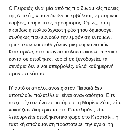
Ο Πειραιάς είναι μία από τις πιο δυναμικές πόλεις
της Αττικής, λιμάνι διεθνούς εμβέλειας, εμπορικός
κόμβος, τουριστικός προορισμός. Όμως, αυτή
ακριβώς η πολυσύχναστη φύση του δημιουργεί
συνθήκες που ευνοούν την εμφάνιση εντόμων,
τρωκτικών και παθογόνων μικροοργανισμών.
Κατσαρίδες στα υπόγεια πολυκατοικιών, ποντίκια
κοντά σε αποθήκες, κοριοί σε ξενοδοχεία, τα
σενάρια δεν είναι υπερβολές, αλλά καθημερινή
πραγματικότητα.
Γι’ αυτό οι απολυμάνσεις στον Πειραιά δεν
αποτελούν πολυτέλεια· είναι αναγκαιότητα. Είτε
διαχειρίζεστε ένα εστιατόριο στη Μαρίνα Ζέας, είτε
νοικιάζετε διαμέρισμα στο Πασαλιμάνι, είτε
λειτουργείτε αποθηκευτικό χώρο στο Κερατσίνι, η
τακτική απολύμανση προστατεύει την υγεία, τη