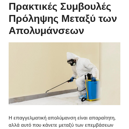
Πρακτικές Συμβουλές
Πρόληψης Μεταξύ των
Απολυμάνσεων
Η επαγγελματική απολύμανση είναι απαραίτητη,
αλλά αυτό που κάνετε μεταξύ των επεμβάσεων