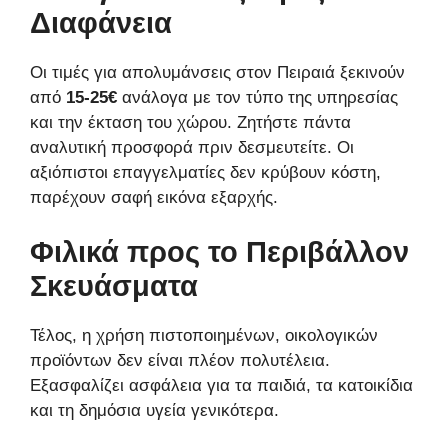
Διαφάνεια
Οι τιμές για απολυμάνσεις στον Πειραιά ξεκινούν
από
15-25€
ανάλογα με τον τύπο της υπηρεσίας
και την έκταση του χώρου. Ζητήστε πάντα
αναλυτική προσφορά πριν δεσμευτείτε. Οι
αξιόπιστοι επαγγελματίες δεν κρύβουν κόστη,
παρέχουν σαφή εικόνα εξαρχής.
Φιλικά προς το Περιβάλλον
Σκευάσματα
Τέλος, η χρήση πιστοποιημένων, οικολογικών
προϊόντων δεν είναι πλέον πολυτέλεια.
Εξασφαλίζει ασφάλεια για τα παιδιά, τα κατοικίδια
και τη δημόσια υγεία γενικότερα.