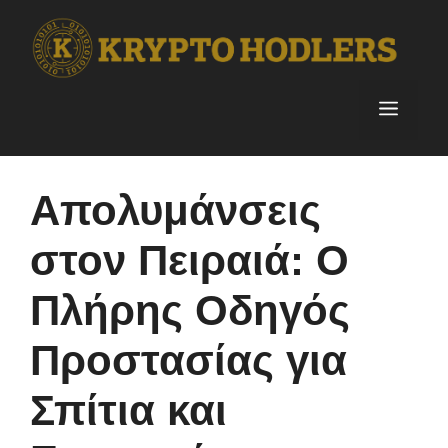
Skip
to
content
Menu
Απολυμάνσεις
στον Πειραιά: Ο
Πλήρης Οδηγός
Προστασίας για
Σπίτια και