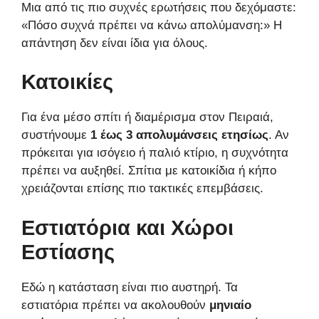
Μια από τις πιο συχνές ερωτήσεις που δεχόμαστε:
«Πόσο συχνά πρέπει να κάνω απολύμανση:» Η
απάντηση δεν είναι ίδια για όλους.
Κατοικίες
Για ένα μέσο σπίτι ή διαμέρισμα στον Πειραιά,
συστήνουμε
1 έως 3 απολυμάνσεις ετησίως
. Αν
πρόκειται για ισόγειο ή παλιό κτίριο, η συχνότητα
πρέπει να αυξηθεί. Σπίτια με κατοικίδια ή κήπο
χρειάζονται επίσης πιο τακτικές επεμβάσεις.
Εστιατόρια και Χώροι
Εστίασης
Εδώ η κατάσταση είναι πιο αυστηρή. Τα
εστιατόρια πρέπει να ακολουθούν
μηνιαίο