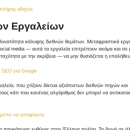
 πλήρης οδηγός
ών Εργαλείων
δυνατότητα κάλυψης διεθνών θεμάτων. Μεταφραστικά εργαλ
cial media — αυτά τα εργαλεία επιτρέπουν ακόμα και σε
η ταχύτητα με την ακρίβεια — να μην θυσιάζεται η επαλήθε
 SEO για Google
γαλεία, που χτίζουν δίκτυα αξιόπιστων διεθνών πηγών κα
 τους κάτι που κανένας αλγόριθμος δεν μπορεί να αντικατ
ρέπει να αποφύγετε
η παγκόσμιας ευθύνης στον Έλληνα πολίτη. Τα δεινά σε άλ