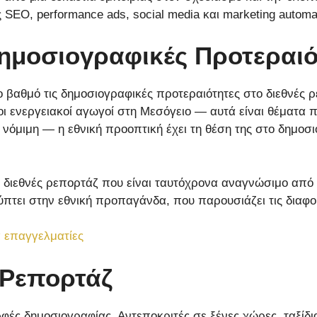
ας SEO, performance ads, social media και marketing auto
ημοσιογραφικές Προτεραιό
ο βαθμό τις δημοσιογραφικές προτεραιότητες στο διεθνές 
οι ενεργειακοί αγωγοί στη Μεσόγειο — αυτά είναι θέματα 
αι νόμιμη — η εθνική προοπτική έχει τη θέση της στο δημοσ
 διεθνές ρεπορτάζ που είναι ταυτόχρονα αναγνώσιμο από 
τει στην εθνική προπαγάνδα, που παρουσιάζει τις διαφορε
 επαγγελματίες
 Ρεπορτάζ
ρφές δημοσιογραφίας. Αντεποκριτές σε ξένες χώρες, ταξίδ