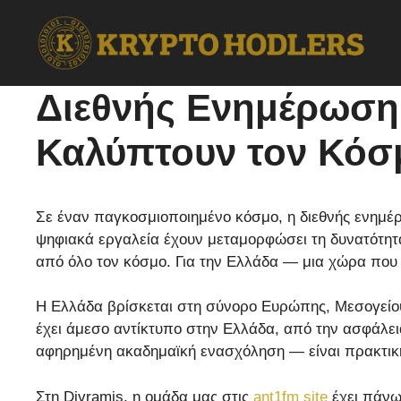
Skip
to
content
Διεθνής Ενημέρωση 
Καλύπτουν τον Κόσ
Σε έναν παγκοσμιοποιημένο κόσμο, η διεθνής ενημέρ
ψηφιακά εργαλεία έχουν μεταμορφώσει τη δυνατότητ
από όλο τον κόσμο. Για την Ελλάδα — μια χώρα που β
Η Ελλάδα βρίσκεται στη σύνορο Ευρώπης, Μεσογείου 
έχει άμεσο αντίκτυπο στην Ελλάδα, από την ασφάλεια 
αφηρημένη ακαδημαϊκή ενασχόληση — είναι πρακτικ
Στη Divramis, η ομάδα μας στις
ant1fm site
έχει πάνω