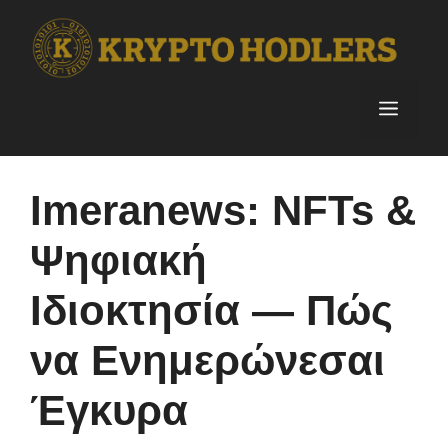
Skip
to
content
Menu
Imeranews: NFTs &
Ψηφιακή
Ιδιοκτησία — Πώς
να Ενημερώνεσαι
Έγκυρα